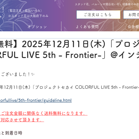
スタンド花、バルーンや開店祝い花・胡蝶蘭その他お花
能！
（電話注文・前払いのみ）
ご注文はこちら
お問
み）
※スタンド花は大阪府下のみ
オプション
よくある質問
会社
料】2025年12月11日(木)「プロ
UL LIVE 5th - Frontier-」@
うございました！✨
2月11日(木)「プロジェクトセカイ COLORFUL LIVE 5th - Front
lorfullive/5th-frontier/guideline.html
はご注文金額に関係なく送料無料になります。
ご対応させて頂きます。
先と到着日時