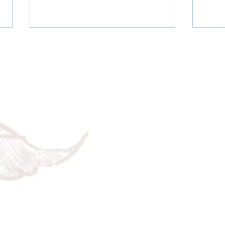
【終了】2025年10月25日
【終
Cancellation
Delive
キャンセルについて
(土)「Happy Halloweeeen 浦
月1
島坂田幽霊船～え！？くぅｯ
ノ空
【エリア外受付】2025年10月25
たく
＜配送費＞ 全額返金。
日(土)「Happy Halloweeeen 浦
まし
ｯ///そっ♡(腰に手をぽふ
クラブ 
​◎通常商品
島坂田幽霊船～え！？くぅｯｯ///
月2
5日前の18時まで全額返金。4日目以降〜2日前の18時ま
っ)shh...STRONG...俺の弾丸
Pow
そっ♡(腰に手をぽふ
女学
で50%返金。前日は返金不可。
っ)shh...STRONG...俺の弾丸をﾊﾞ
5th L
をﾊﾞｷｭうーﾝ♡ﾎｯ､もう地獄は
城ホ
◎大型商品・オーダー商品
ｷｭうーﾝ♡ﾎｯ､もう地獄はサッタン
Spr
10日前〜5日前にかけ資材発注をする為、状況に応じて
サッタンDEATHね～」@神
返金額が変動します。10日前以降のキャンセルの場合は
DEATHね～」@神戸ワールド記
https
お電話で頂きたく存じます。 制作スタート後は返金不
念ホール
anime
可。
戸ワールド記念ホール
https://urashimasakatasen.com/
event
※キャンセル期日間近の場合はメール、LINEでは確認が
halloweeeen/ こちらのイベント
こち
遅れてしまい資材発注の恐れがありますのでお電話お願
い致します。振込手数料はお客様負担となります。
のお花は税込総額33000円以上か