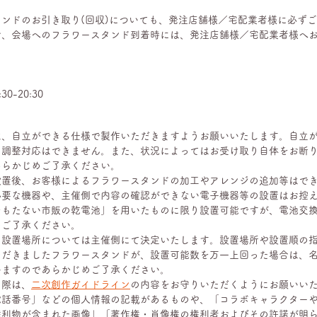
ンドのお引き取り(回収)についても、発注店舗様／宅配業者様に必ず
お、会場へのフラワースタンド到着時には、発注店舗様／宅配業者様へ
0-20:30
は、自立ができる仕様で製作いただきますようお願いいたします。自立
の調整対応はできません。また、状況によってはお受け取り自体をお断
あらかじめご了承ください。
設置後、お客様によるフラワースタンドの加工やアレンジの追加等はで
必要な機器や、主催側で内容の確認ができない電子機器等の設置はお控
をもたない市販の乾電池」を用いたものに限り設置可能ですが、電池交
めご了承ください。
の設置場所については主催側にて決定いたします。設置場所や設置順の
ただきましたフラワースタンドが、設置可能数を万一上回った場合は、
いますのであらかじめご了承ください。
る際は、
二次創作ガイドライン
の内容をお守りいただくようにお願いい
電話番号」などの個人情報の記載があるものや、「コラボキャラクター
権利物が含まれた画像」「著作権・肖像権の権利者およびその許諾が明