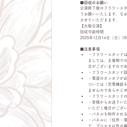
■回収のお願い
公演終了後のフラワースタ
うお願いいたします。な
させていただきます。
【大阪公演】
回収可能時間
2025年12月14日（日）18:3
■注意事項
・フラワースタンド
ましては、主催側で
合がございますので
・フラワースタンド
・電源のオンオフが
ついては「充電機能
ませんのであらかじ
・フラワースタンド
・皆様からお送りい
いただく場合がござ
・パネルを制作され
・パネルに「住所・
ど、プロセカ以外の