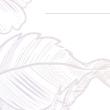
【終了/送料無料】2026年7
Contents
月14日(火)「乃木坂46真夏の
全国ツアー2026」@大阪城ホ
たくさんのご注文りがとうござい
会社概要・店舗紹介
ました！✨ 2026年7月16日(木)
ール
採用情報
「乃木坂46真夏の全国ツアー
ご利用ガイド
2026」@大阪城ホール
https://www.nogizaka46.com/s/n
商品紹介
46/news/detail/101974 こちらの
オプション
イベントのお花はご注文金額に関
よくある質問
係なく送料無料になります。 回
立て札・カードについて
収も指定の時間内にてご対応させ
て頂きます。 ■フラワースタン
ご注文ページ
ド送付先と到着日時 受付 …7月
お問い合わせ
14日(火)