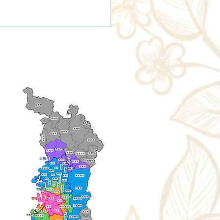
了/送料無料】2025年11
ry aria
配送エリア・料金
8日(火)「ラブライブ！蓮
女学院スクールアイドル
さんのご注文りがとうござい
た！✨ 【送料無料】2025年7
5th Live Tour ～4Pair
5日(金)「ラブライブ！蓮ノ空
er Spread!!!!～」@大阪
院スクールアイドルクラブ
ive Tour ～4Pair Power
ール
ead!!!!～」@大阪城ホール
://www.lovelive-
.jp/hasunosora/live-
/live_detail.php?p=4PPS
らのイベントのお花はご