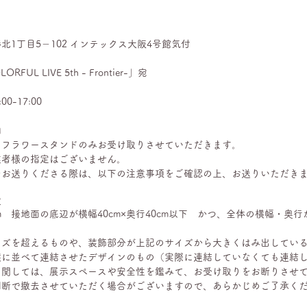
1丁目5－102 インテックス大阪4号館気付
L LIVE 5th - Frontier-」宛
0-17:00
内
、フラワースタンドのみお受け取りさせていただきます。
業者様の指定はございません。
をお送りくださる際は、以下の注意事項をご確認の上、お送りいただき
定
m　接地面の底辺が横幅40cm×奥行40cm以下　かつ、全体の横幅・奥行が
イズを超えるものや、装飾部分が上記のサイズから大きくはみ出してい
横に並べて連結させたデザインのもの（実際に連結していなくても連結
に関しては、展示スペースや安全性を鑑みて、お受け取りをお断りさせ
判断で撤去させていただく場合がございますので、あらかじめご了承く