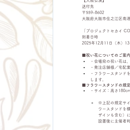
【大阪公演】
送付先
〒559-8602
大阪府大阪市住之江区南港北
「プロジェクトセカイ COLORFU
到着日時
2025年12月11日（木）13:0
■祝い花についてのご案
・会場宛の祝い花は
・発注店舗様／宅配
・フラワースタンド
します。
■フラワースタンドの規
・サイズ：高さ180c
※上記の規定サ
ワースタンドを
ザインも含む）
設置後に主催者