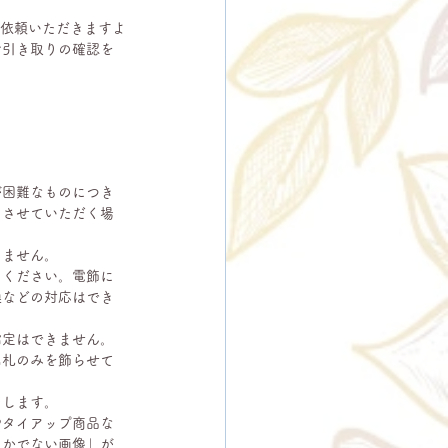
ご依頼いただきますよ
お引き取りの確認を
が困難なものにつき
りさせていただく場
きません。
えください。電飾に
換などの対応はでき
指定はできません。
名札のみを飾らせて
たします。
やタイアップ商品な
らかでない画像」が