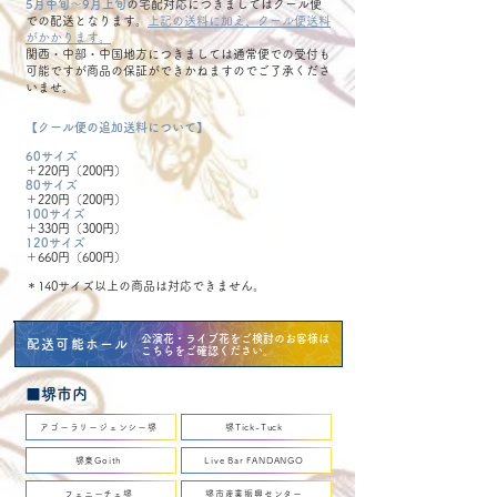
5月中旬〜9月上旬
の宅配対応につきましてはクール便
での配送となります。
上記の送料に加え、クール便送料
がかかります。
関西・中部・中国地方につきましては通常便での受付も
可能ですが商品の保証ができかねますのでご了承くださ
いませ。
【クール便の追加送料について】
​60サイズ
​＋220円（200円）
​80サイズ
​＋220円（200円）
​100サイズ
​＋330円（300円）
​120サイズ
​＋660円（600円）
＊140サイズ以上の商品は対応できません。
​公演花・ライブ花をご検討のお客様は
配送可能ホール
こちらをご確認ください。
■堺市内
アゴーラリージェンシー堺
堺Tick-Tuck
堺東Goith
Live Bar FANDANGO
フェニーチェ堺
堺市産業振興センター