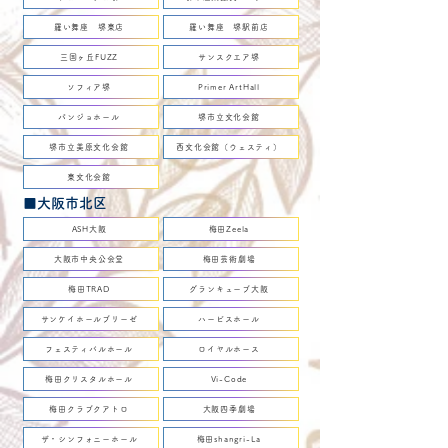
羅い舞座 堺東店
羅い舞座 堺駅前店
三国ヶ丘FUZZ
サンスクエア堺
ソフィア堺
Primer ArtHall
パンジョホール
堺市立文化会館
堺市立美原文化会館
西文化会館（ウェスティ）
東文化会館
■大阪市北区
ASH大阪
梅田Zeela
大阪市中央公会堂
梅田芸術劇場
梅田TRAD
グランキューブ大阪
サンケイホールブリーゼ
ハービスホール
フェスティバルホール
ロイヤルホース
梅田クリスタルホール
Vi-Code
梅田クラブクアトロ
大阪四季劇場
ザ・シンフォニーホール
梅田shangri-La