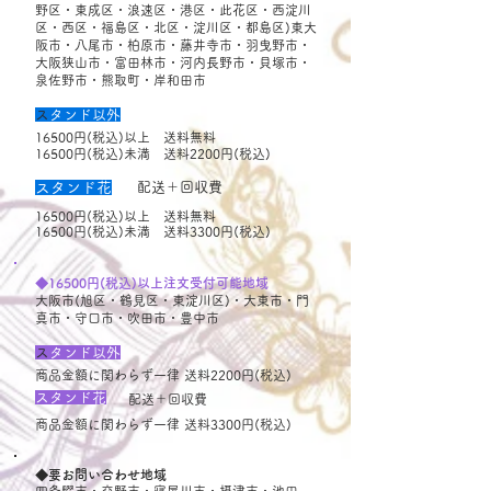
野区・東成区・浪速区・港区・
此花区・西淀川
区・西区・福島区・北区・淀川区・都島区)
東大
阪市・八尾市・柏原市・藤井寺市・羽曳野市・
大阪狭山市・富田林市・​河内長野市・貝塚市・
泉佐野市・熊取町・岸和田市
​
スタンド以外
16500円(税込)以上 送料無料
16500円(税込)未満 送料2200円(税込)
​スタンド花
配送＋回収費
16500円(税込)以上 送料無料
16500円(税込)未満 送料3300円(税込)
◆16500円(税込)以上注文受付可能地域
大阪市(旭区・鶴見区・東淀川区
)
・大東市・門
真市・守口市・吹田市・豊中市
​
スタンド以外
商品金額に関わらず一律 送料2200円(税込)
​スタンド花
配送＋回収費
商品金額に関わらず一律 送料3300円(税込)
◆要お問い合わせ地域
四条畷市・交野市・寝屋川市・摂津市・池田