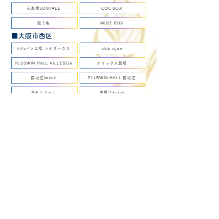
心斎橋SUNHALL
CDC BOX
歌う魚
MUSE BOX
■大阪市西区
hillsパン工場 ライブハウス
club vijon
PLUSWIN HALL VILLEBOA
オリックス劇場
南堀江knave
PLUSWIN HALL 南堀江
京セラドーム
南堀江knave
堀江 Goldee
SOCORE FACTORY
■大阪市浪速区
SOUNDNOTE OSAKA
FairyTalesOsaka
日本橋ポルックスシアター
■大阪市西成区
SPACE★HOUSE
根のシン秘密基地
■大阪市此花区
BRAND NEW
大阪市立こども文化センター
クレオ大阪西
Zepp Osaka Bayside