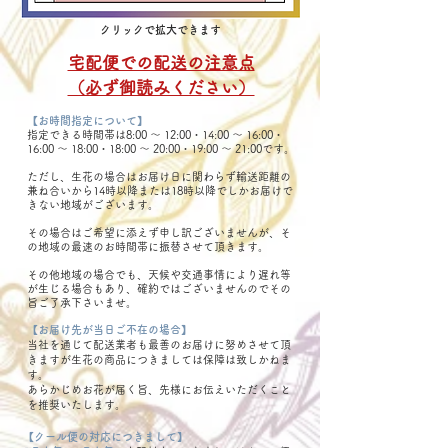
クリックで拡大できます
宅配便での配送の注意点
（必ず御読みください）
【お時間指定について】
指定できる時間帯は8:00 ～ 12:00・14:00 ～ 16:00・
16:00 ～ 18:00・18:00 ～ 20:00・19:00 ～ 21:00です。
ただし、生花の場合はお届け日に関わらず輸送距離の
兼ね合いから14時以降または18時以降でしかお届けで
きない地域がございます。
その場合はご希望に添えず申し訳ございませんが、そ
の地域の最速のお時間帯に振替させて頂きます。
その他地域の場合でも、天候や交通事情により遅れ等
が生じる場合もあり、確約ではございませんのでその
旨ご了承下さいませ。
【お届け先が当日ご不在の場合】
当社を通じて配送業者も最善のお届けに努めさせて頂
きますが生花の商品につきましては保障は致しかねま
す。
あらかじめお花が届く旨、先様にお伝えいただくこと
を推奨いたします。
【クール便の対応につきまして】