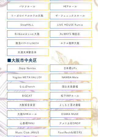
バナナホール
HEPホール
リーガロイヤルホテル大阪
ザ・フェニックスホール
StepHALL
LIVE HOUSE Rumio
Billboard Live 大阪
ALWAYS 梅田店
阪急ｲﾝﾀｰﾅｼｮﾅﾙﾎﾃﾙ
ホテル阪神大阪
天満天神繁昌亭
■大阪市中央区
Zepp Namba
日本橋UPs
Yogibo META VALLEY
NAMBA Mele
なんばhatch
国立文楽劇場
BIGCAT
松下IMPホール
大阪城音楽堂
よしもと漫才劇場
大阪NHKホール
OSAKA MUSE
心斎橋FANJ
アメリカ村DROP
Music Club JANUS
FootRock&BEERS