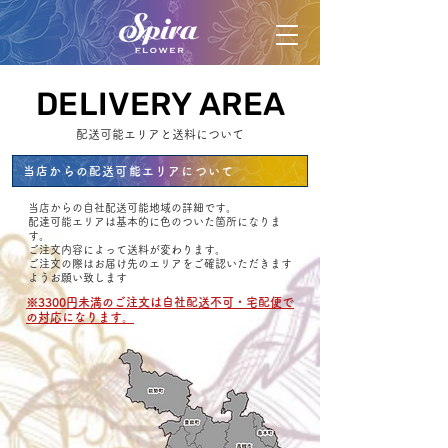
DELIVERY AREA
DELIVERY AREA
配送可能エリアと送料について
当店からの配送可能エリアについて
​当店からの自社配送可能地域の詳細です。
配達可能エリアは基本的に色のついた箇所に​なりま
す。
ご注文内容によって送料が変わります。
ご注文の際はお届け先のエリアをご確認いただきます
ようお願い致します
※3300円未満のご注文は自社配送不可・宅配便で
の対応になります。