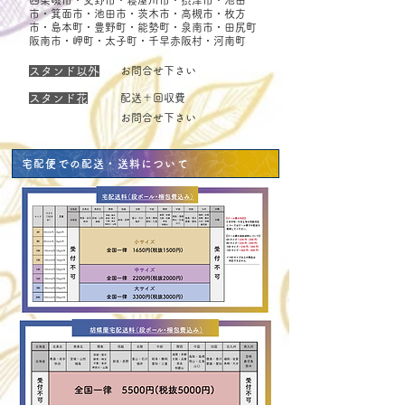
市・箕面市・池田市・茨木市・高槻市・枚方
市・島本町・豊野町・能勢町・泉南市・田尻町​
阪南市・岬町・
太子町・千早赤阪村・河南町
​スタンド以外
お問合せ下さい
​スタンド花
配送＋回収費
お問合せ下さい
宅配便での配送・送料について