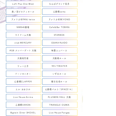
Loft Plus One West
なんばグランド花月
森ノ宮ピロティホール
心斎橋soma
アメリカ村FANJ twice
アメリカ村BEYOND
NMB48劇場
Cafe&Bar TOBIRA
マイドーム大阪
STARBOX
club MERCURY
OSAKA RUIDO
#G8 ナンバーゲート 大阪
味園ユニバース
大阪松竹座
大阪城ホール
ワッハ上方
YES THEATER
ドーンセンター
いずみホール
心斎橋CLAPPER
朝日生命ホール
エル･おおさか
心斎橋パルコ「SPACE14」
Live House Anima
PLUSWIN HALL 大阪
心斎橋VARON
TRIANGLE OSAKA
Bigtwin Diner SHOVEL
Live House Pangea