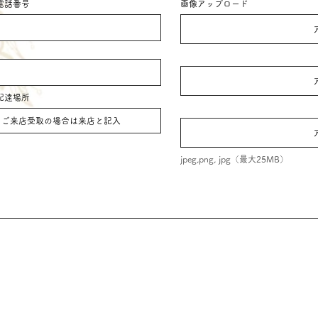
電話番号
画像アップロード
配達場所
jpeg,png, jpg（最大25MB）