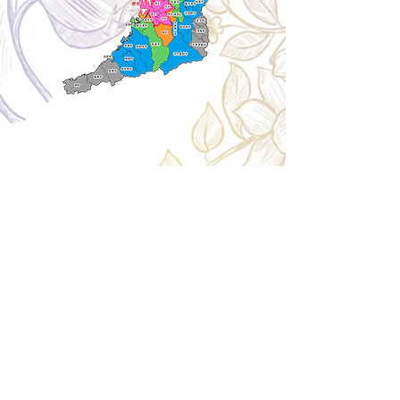
Cancellation
キャンセルについて
＜配送費＞ 全額返金。
​◎通常商品
5日前の18時まで全額返金。4日目以降〜2日前の18
時まで50%返金。前日は返金不可。
◎大型商品・オーダー商品
10日前〜5日前にかけ資材発注をする為、状況に応
じて返金額が変動します。10日前以降のキャンセル
の場合はお電話で頂きたく存じます。 制作スタート
後は返金不可。
※キャンセル期日間近の場合はメール、LINEでは確
認が遅れてしまい資材発注の恐れがありますのでお
電話お願い致します。振込手数料はお客様負担とな
ります。