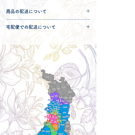
商品の配送について
配送可能地域・送料につきましては
コチ
宅配便での配送について
ラ
からご確認ください。
こちらの商品は宅配便60サイズとなりま
す。
宅配便での送料につきましては
コチラ
か
らご確認ください。
Delivery aria
配送エリア・料金