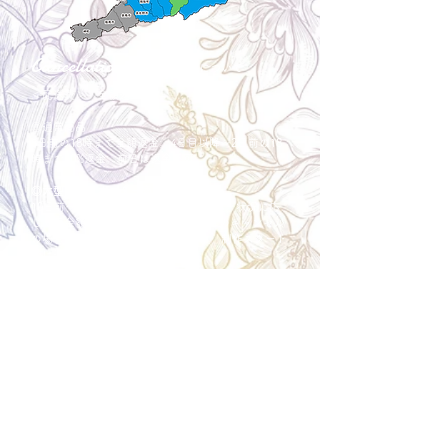
Cancellation
キャンセルについて
＜配送費＞ 全額返金。
​◎通常商品
5日前の18時まで全額返金。4日目以降〜2日前の18
時まで50%返金。前日は返金不可。
◎大型商品・オーダー商品
10日前〜5日前にかけ資材発注をする為、状況に応
じて返金額が変動します。10日前以降のキャンセル
の場合はお電話で頂きたく存じます。 制作スタート
後は返金不可。
※キャンセル期日間近の場合はメール、LINEでは確
認が遅れてしまい資材発注の恐れがありますのでお
電話お願い致します。振込手数料はお客様負担とな
ります。
Spira Flower
堺店
〒590-0953
大阪府堺市堺区甲斐町東3-1-13
営業時間:10:00～20:00