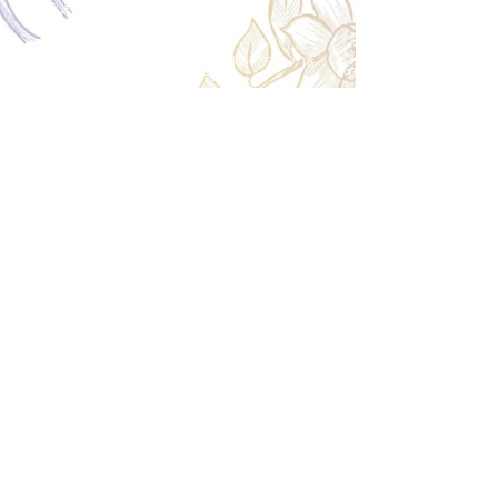
＜配送費＞ 全額返金。
​◎通常商品
5日前の18時まで全額返金。4日目以降〜2日前の18
時まで50%返金。前日は返金不可。
◎大型商品・オーダー商品
10日前〜5日前にかけ資材発注をする為、状況に応
じて返金額が変動します。10日前以降のキャンセル
の場合はお電話で頂きたく存じます。 制作スタート
後は返金不可。
※キャンセル期日間近の場合はメール、LINEでは確
認が遅れてしまい資材発注の恐れがありますのでお
電話お願い致します。振込手数料はお客様負担とな
ります。
Spira Flower
堺店
〒590-0953
大阪府堺市堺区甲斐町東3-1-13
営業時間:10:00～20:00
祝日:10:00~18:00
TEL:
072-224-7587
​ 定休日:日曜日
運営会社 株式会社Spira
Spira Co., Ltd.
〒590-0953