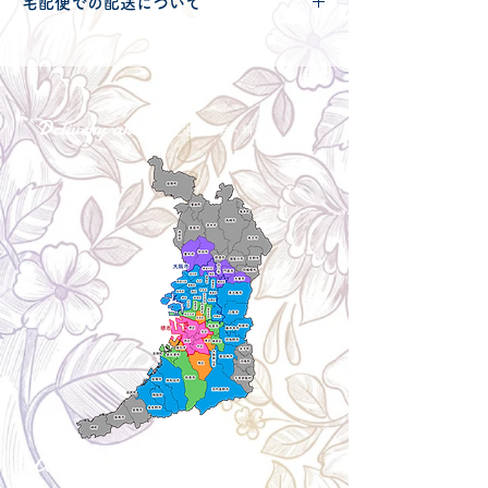
宅配便での配送について
ラ
からご確認ください。
こちらの商品は宅配便140サイズとなり
ます。
宅配便での送料につきましては
コチラ
か
らご確認ください。
Delivery aria
配送エリア・料金
Cancellation
キャンセルについて