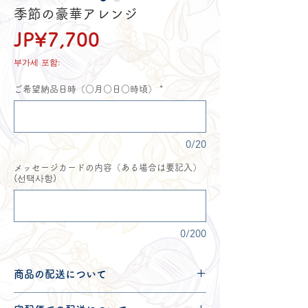
季節の豪華アレンジ
가
JP¥7,700
격
부가세 포함:
ご希望納品日時（○月○日○時頃）
*
0/20
メッセージカードの内容（ある場合は要記入）
(선택사항)
0/200
商品の配送について
配送可能地域・送料につきましては
コチ