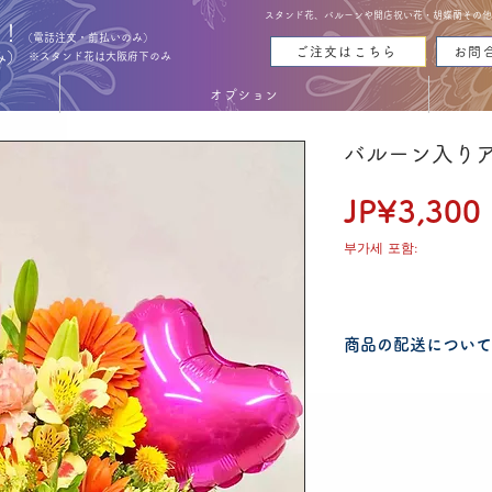
スタンド花、バルーンや開店祝い花・胡蝶蘭その他お花
能！
（電話注文・前払いのみ）
ご注文はこちら
お問
み）
※スタンド花は大阪府下のみ
オプション
バルーン入りア
JP¥3,300
부가세 포함:
商品の配送について
配送可能地域・送料
認ください。