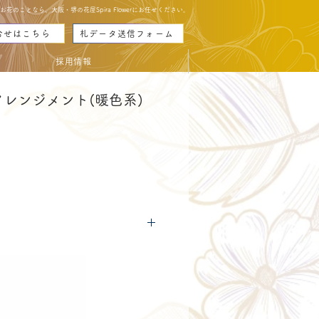
のことなら、大阪・堺の花屋Spira Flowerにお任せください。
合せはこちら
札データ送信フォーム
採用情報
レンジメント(暖色系)
가
격
につきましては
コチラ
からご確