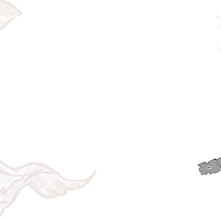
​◎通常商品
5日前の18時まで全額返金。4日目以降〜2日前の18時ま
で50%返金。前日は返金不可。
◎大型商品・オーダー商品
10日前〜5日前にかけ資材発注をする為、状況に応じて
返金額が変動します。10日前以降のキャンセルの場合は
お電話で頂きたく存じます。 制作スタート後は返金不
可。
※キャンセル期日間近の場合はメール、LINEでは確認が
遅れてしまい資材発注の恐れがありますのでお電話お願
い致します。振込手数料はお客様負担となります。