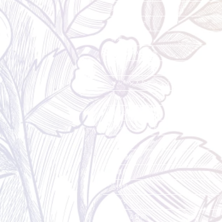
採用情報
ご利用ガイド
花束
バルーン入り花束
アレンジメント
バルーン入りアレンジメント
バルーンギフト
スタンド花
バルーンスタンド花
ローズベア
観葉植物
胡蝶蘭
店内装飾
オプション
よくある質問