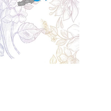
Cancellation
キャンセルについて
＜配送費＞ 全額返金。
​◎通常商品
5日前の18時まで全額返金。4日目以降〜2日前の18
時まで50%返金。前日は返金不可。
◎大型商品・オーダー商品
10日前〜5日前にかけ資材発注をする為、状況に応
じて返金額が変動します。10日前以降のキャンセル
の場合はお電話で頂きたく存じます。 制作スタート
後は返金不可。
※キャンセル期日間近の場合はメール、LINEでは確
認が遅れてしまい資材発注の恐れがありますのでお
電話お願い致します。振込手数料はお客様負担とな
ります。
Spira Flower
堺店
〒590-0953
大阪府堺市堺区甲斐町東3-1-13
営業時間:10:00～20:00
祝日:10:00~18:00