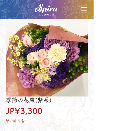
季節の花束(紫系)
가
JP¥3,300
격
부가세 포함: