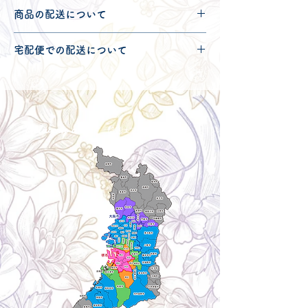
商品の配送について
配送可能地域・送料につきましては
コチ
宅配便での配送について
ラ
からご確認ください。
こちらの商品は宅配便120サイズとなり
ます。
宅配便での送料につきましては
コチラ
か
らご確認ください。
Delivery aria
配送エリア・料金