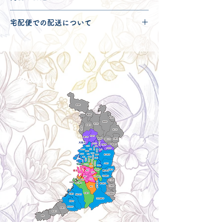
配送可能地域・送料につきましては
コチ
宅配便での配送について
ラ
からご確認ください。
こちらの商品は宅配便140サイズとなり
ます。
宅配便での送料につきましては
コチラ
か
らご確認ください。
Delivery aria
配送エリア・料金