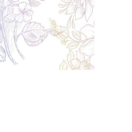
Cancellation
キャンセルについて
＜配送費＞ 全額返金。
​◎通常商品
5日前の18時まで全額返金。4日目以降〜2日前の18
時まで50%返金。前日は返金不可。
◎大型商品・オーダー商品
10日前〜5日前にかけ資材発注をする為、状況に応
じて返金額が変動します。10日前以降のキャンセル
の場合はお電話で頂きたく存じます。 制作スタート
後は返金不可。
※キャンセル期日間近の場合はメール、LINEでは確
認が遅れてしまい資材発注の恐れがありますのでお
電話お願い致します。振込手数料はお客様負担とな
ります。
Spira Flower
堺店
〒590-0953
大阪府堺市堺区甲斐町東3-1-13
営業時間:10:00～20:00
祝日:10:00~18:00
TEL:
072-224-7587
​ 定休日:日曜日