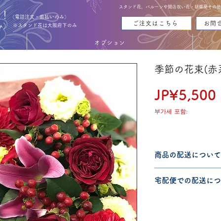
スタンド花、バルーンや開店祝い花・胡蝶蘭その他お花
能！
（電話注文・前払いのみ）
ご注文はこちら
お問
み）
※スタンド花は大阪府下のみ
オプション
季節の花束(赤
JP¥5,500
부가세 포함:
商品の配送について
配送可能地域・送料
宅配便での配送につ
認ください。
こちらの商品は宅配
宅配便での送料につ
ださい。