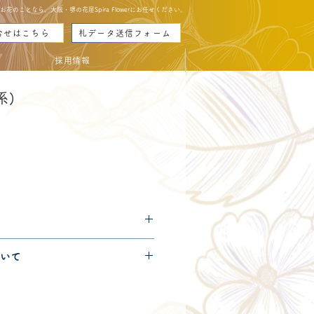
のことなら、大阪・堺の花屋Spira Flowerにお任せください。
合せはこちら
札データ送信フォーム
採用情報
系)
가
격
につきましては
コチラ
からご確
いて
便140サイズとなります。
きましては
コチラ
からご確認く