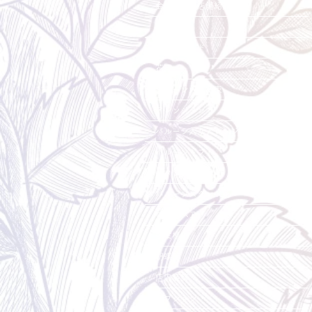
会社概要・店舗紹介
採用情報
ご利用ガイド
花束
バルーン入り花束
アレンジメント
バルーン入りアレンジメント
バルーンギフト
スタンド花
バルーンスタンド花
ローズベア
観葉植物
胡蝶蘭
店内装飾
オプション