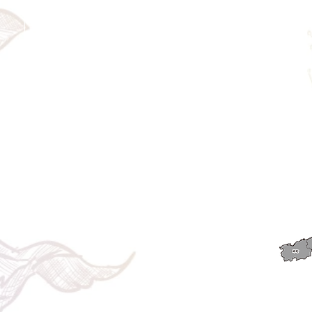
＜配送費＞ 全額返金。
​◎通常商品
5日前の18時まで全額返金。4日目以降〜2日前の18時ま
で50%返金。前日は返金不可。
◎大型商品・オーダー商品
10日前〜5日前にかけ資材発注をする為、状況に応じて
返金額が変動します。10日前以降のキャンセルの場合は
お電話で頂きたく存じます。 制作スタート後は返金不
可。
※キャンセル期日間近の場合はメール、LINEでは確認が
遅れてしまい資材発注の恐れがありますのでお電話お願
い致します。振込手数料はお客様負担となります。