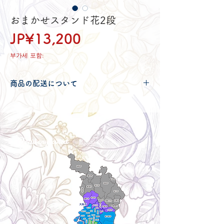
おまかせスタンド花2段
가
JP¥13,200
격
부가세 포함:
商品の配送について
配送可能地域・送料につきましては
コチ
ラ
からご確認ください。
Delivery aria
配送エリア・料金