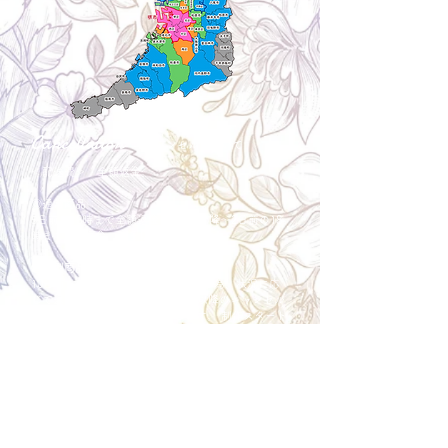
Cancellation
キャンセルについて
＜配送費＞ 全額返金。
​◎通常商品
5日前の18時まで全額返金。4日目以降〜2日前の18
時まで50%返金。前日は返金不可。
◎大型商品・オーダー商品
10日前〜5日前にかけ資材発注をする為、状況に応
じて返金額が変動します。10日前以降のキャンセル
の場合はお電話で頂きたく存じます。 制作スタート
後は返金不可。
※キャンセル期日間近の場合はメール、LINEでは確
認が遅れてしまい資材発注の恐れがありますのでお
電話お願い致します。振込手数料はお客様負担とな
ります。