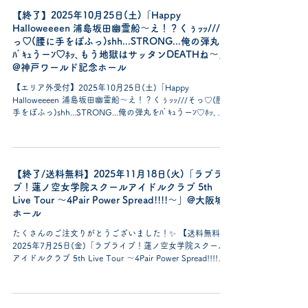
てご対応させて頂きます。 ■フラワースタンド送付先と到
【終了】2025年10月25日(土)「Happy
着日時 【大阪公演】 送付先 〒559-8602 大阪府大阪市住
之江区南港北1丁目5－102 インテックス大阪4号館気付
Halloweeeen 浦島坂田幽霊船～え！？くぅｯｯ///そ
「プロジェクトセカイ COLORFUL LIVE 5th - Frontier-」
っ♡(腰に手をぽふっ)shh...STRONG...俺の弾丸を
宛 到着日時 2025年12月11日（木）13:00-17:00 ■祝い花
ﾊﾞｷｭうーﾝ♡ﾎｯ､もう地獄はサッタンDEATHね～」
についてのご案内 ・会場宛の祝い花は、フラワースタンド
@神戸ワールド記念ホール
のみお受け取りさせていただきます。 ・発注店舗様／宅配
【エリア外受付】2025年10月25日(土)「Happy
業者様の指定はございません。 ・フラワースタンドをお送
Halloweeeen 浦島坂田幽霊船～え！？くぅｯｯ///そっ♡(腰に
りくださる際は、以下の注意事項をご確認の上、お送りい
手をぽふっ)shh...STRONG...俺の弾丸をﾊﾞｷｭうーﾝ♡ﾎｯ､も
う地獄はサッタンDEATHね～」@神戸ワールド記念ホール
https://urashimasakatasen.com/halloweeeen/ こちらのイベ
ントのお花は税込総額33000円以上からの受付、送料(配送
＋回収)が別途5500円かかるイベントになります。 ＜ 兵庫
【終了/送料無料】2025年11月18日(火)「ラブライ
公演 ＞ 指定到着日時： 10.25（土）9:00-12:00 回収可能
時間： 10.26（日）中 お客さまご自身で、専門者による公
ブ！蓮ノ空女学院スクールアイドルクラブ 5th
演終了後のお引取り（回収）までご手配いただくようお願
Live Tour ～4Pair Power Spread!!!!～」@大阪城
いいたします。 また、宅急便でのお届けはご遠慮いただき
ホール
ますようお願いいたします。 係員が動かすことのできない
たくさんのご注文りがとうございました！✨ 【送料無料】
大きさ・構造と判断したものは、受取りをお断りする場合
2025年7月25日(金)「ラブライブ！蓮ノ空女学院スクール
がございます。 楽屋花や花束はお受取りできません。あら
アイドルクラブ 5th Live Tour ～4Pair Power Spread!!!!
かじめご了承ください。
～」@大阪城ホール https://www.lovelive-
anime.jp/hasunosora/live-event/live_detail.php?p=4PPS こ
ちらのイベントのお花はご注文金額に関係なく送料無料に
なります。 回収も指定の時間内にてご対応させて頂きま