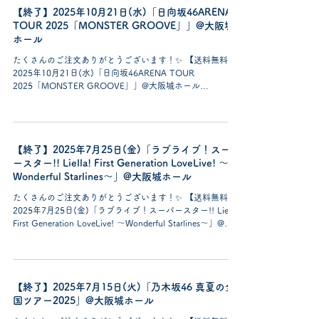
【終了】2025年10月21日(水)「日向坂46ARENA
す。 ＜大阪公演／Edel Note presents Spade Stage＞ 指定
到着日時：11月18日(火) 12:00-18:00 回収可能時間：11
TOUR 2025「MONSTER GROOVE」」@大阪城
月21日（金）9:00-12:00 お客様がご自身でスタンド等の
ホール
祝花をお手配される際は、以下の点にご注意ください。 な
たくさんのご注文ありがとうございます！✨ 【送料無料】
お、今回の公演は スタンド花の受け取りのみ とさせていた
2025年10月21日(水)「日向坂46ARENA TOUR
だいております。 楽屋花の送付はお控えくださいますよう
2025「MONSTER GROOVE」」@大阪城ホール
お願いいたします。 1.大きさ フラワースタンドについて
https://www.hinatazaka46.com/s/official/news/detail/E007
は、底辺（スタンド足部分）が40センチ
30?ima=0000&link=ROBO004 こちらのイベントのお花は
ご注文金額に関係なく送料無料になります。 回収も指定の
時間内にてご対応させて頂きます。 <10月22日(水)、23日
【終了】2025年7月25日(金)「ラブライブ！スーパ
(木) 大阪城ホール 公演> 受取：10月21日(火)12:00～
16:00 引取：10月23日(木)22:00～23:00 上記期間外に届
ースター!! Liella! First Generation LoveLive! ～
いたものに関しましては、主催側にて飾らないという判断
Wonderful Starlines～」@大阪城ホール
をさせていただきます。 また、祝花の数や、生花の状態を
たくさんのご注文ありがとうございます！✨ 【送料無料】
見て、締切りに間に合っている場合でもスタッフの判断で
2025年7月25日(金)「ラブライブ！スーパースター!! Liella!
取り下げさせていただく場合がございますので、予めご了
First Generation LoveLive! ～Wonderful Starlines～」@大
承ください。 ※飾る場所、並び等に関してのリクエストに
阪城ホール...
はお応えできません。主催側にて判断させていただきま
す。 ※スペースの都合上、お送
【終了】2025年7月15日(火)「乃木坂46 真夏の全
国ツアー2025」@大阪城ホール