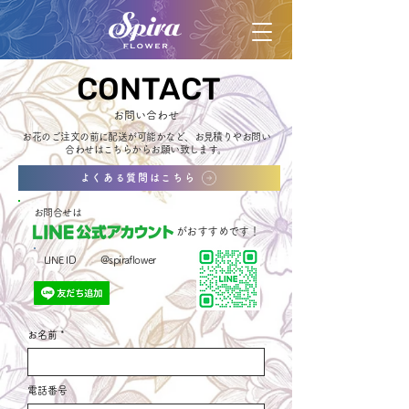
CONTACT
CONTACT
お問い合わせ
​お花のご注文の前に配送が可能かなど、お見積りやお問い
合わせは
​こちらからお願い致します。
よくある質問はこちら
お問合せは
がおすすめです！
@spiraflower
LINE ID
お名前
電話番号