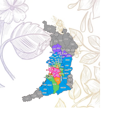
Delivery aria
配送エリア・料金
Cancellation
キャンセルについて
＜配送費＞ 全額返金。
​◎通常商品
5日前の18時まで全額返金。4日目以降〜2日前の18
時まで50%返金。前日は返金不可。