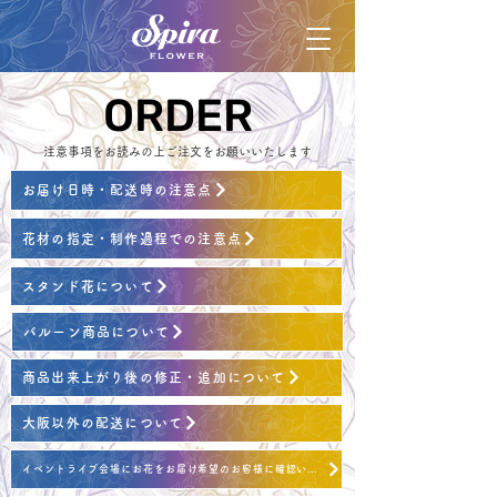
ORDER
ORDER
注意事項をお読みの上ご注文をお願いいたします
お届け日時・配送時の注意点
花材の指定・制作過程での注意点
スタンド花について
バルーン商品について
商品出来上がり後の修正・追加について
大阪以外の配送について
イベントライブ会場にお花をお届け希望のお客様に確認いただくこと