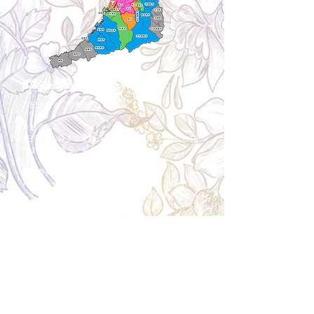
Cancellation
キャンセルについて
＜配送費＞ 全額返金。
​◎通常商品
5日前の18時まで全額返金。4日目以降〜2日前の18
時まで50%返金。前日は返金不可。
◎大型商品・オーダー商品
10日前〜5日前にかけ資材発注をする為、状況に応
じて返金額が変動します。10日前以降のキャンセル
の場合はお電話で頂きたく存じます。 制作スタート
後は返金不可。
※キャンセル期日間近の場合はメール、LINEでは確
認が遅れてしまい資材発注の恐れがありますのでお
電話お願い致します。振込手数料はお客様負担とな
ります。
Spira Flower
堺店