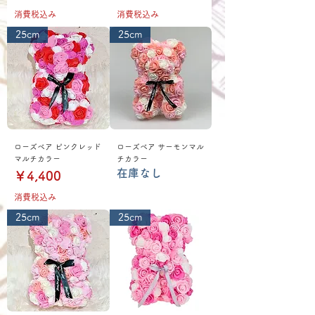
消費税込み
消費税込み
25cm
25cm
ローズベア ピンクレッド
ローズベア サーモンマル
マルチカラー
チカラー
在庫なし
価格
￥4,400
消費税込み
25cm
25cm