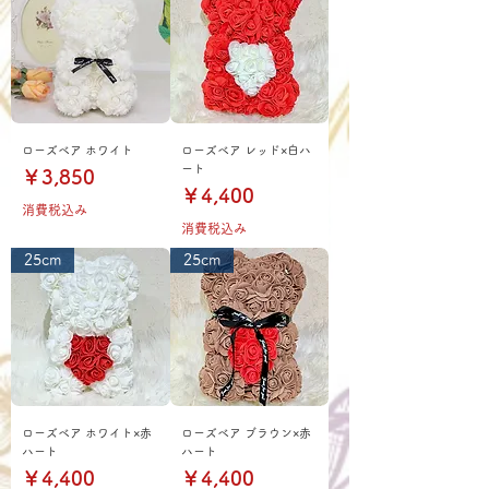
ローズベア ホワイト
ローズベア レッド×白ハ
ート
価格
￥3,850
価格
￥4,400
消費税込み
消費税込み
25cm
25cm
ローズベア ホワイト×赤
ローズベア ブラウン×赤
ハート
ハート
価格
価格
￥4,400
￥4,400