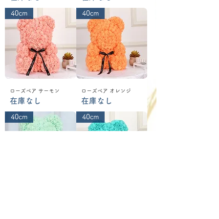
40cm
40cm
ローズベア サーモン
ローズベア オレンジ
在庫なし
在庫なし
40cm
40cm
ローズベア ミントグリー
ローズベア エメラルド
ン
在庫なし
価格
￥5,940