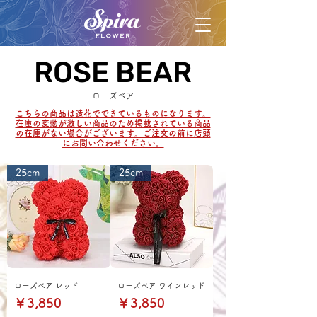
ROSE BEAR
ROSE BEAR
ローズベア
こちらの商品は造花でできているものになります。
在庫の変動が激しい商品のため掲載されている商品
の在庫がない場合がございます。ご注文の前に店頭
にお問い合わせください。
25cm
25cm
ローズベア レッド
ローズベア ワインレッド
価格
価格
￥3,850
￥3,850