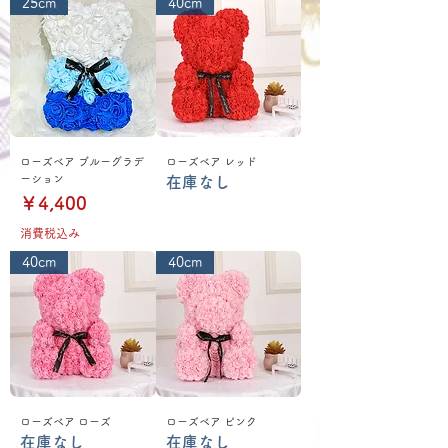
25cm
40cm
ローズベア ブルーグラデ
ローズベア レッド
ーション
在庫なし
価格
￥4,400
消費税込み
40cm
40cm
ローズベア ローズ
ローズベア ピンク
在庫なし
在庫なし