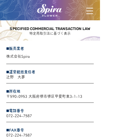
SPECIFIED COMMERCIAL TRANSACTION LAW
SPECIFIED COMMERCIAL TRANSACTION LAW
特定商取引法に基づく表示
◼️販売業者
株式会社Spira
◼️運営統括責任者
辻野 大夢
◼️所在地
〒590-0953 大阪府堺市堺区甲斐町東3-1-13
◼️電話番号
072-224-7587
◼️FAX番号
072-224-7587