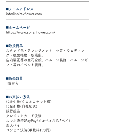
◼️メールアドレス
info@spira-flower.com
◼️ホームページ
https://www.spira-flower.com/
◼️取扱商品
スタンド花・アレンジメント・花束・ウェディン
グ・観葉植物・胡蝶蘭。
店内装花等の生花全般。バルーン装飾・バルーンギ
フト等のイベント装飾。
◼️販売数量
1個から
◼️お支払い方法
代金引換(クロネコヤマト様)
代金引換(自社配送)
銀行振込
クレジットカード決済
スマホ決済(PayPay/メルペイ/LINEペイ)
楽天ペイ
コンビニ決済(手数料190円)