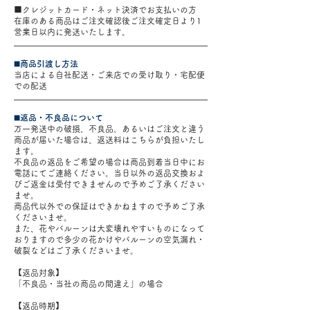
■クレジットカード・ネット決済でお支払いの方
在庫のある商品はご注文確認後ご注文確定日より1
営業日以内に発送いたします。
◼️商品引渡し方法
当店による自社配送・ご来店での受け取り・宅配便
での配送
◼️返品・不良品について
万一発送中の破損、不良品、あるいはご注文と違う
商品が届いた場合は、返送料はこちらが負担いたし
ます。
不良品の返品をご希望の場合は商品到着当日中にお
電話にてご連絡ください。当日以外の返品交換およ
びご返金は受付できませんので予めご了承ください
ませ。
商品代以外での保証はできかねますので予めご了承
くださいませ。
また、花やバルーンは大変壊れやすいものになって
おりますので多少の花かけやバルーンの空気漏れ・
破裂などはご了承くださいませ。
【返品対象】
「不良品・当社の商品の間違え」の場合
【返品時期】