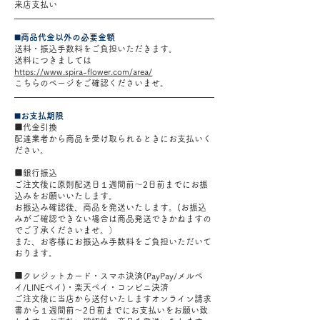
来店支払い
◼️商品代金以外の必要金額
送料・振込手数料をご負担いただきます。
送料につきましては
https://www.spira-flower.com/area/
こちらのページをご確認くださいませ。
◼️お支払期限
■代金引換
配達業者から商品を受け取られるときにお支払いく
ださい。
■銀行振込
ご注文後に原則配送日１週間前〜2日前までにお振
込みをお願いいたします。
お振込み確認後、商品を発送いたします。(お振込
みがご確認できない場合は商品発送できかねますの
でご了承くださいませ。）
また、お客様にお振込み手数料をご負担いただいて
おります。
■クレジットカード・
スマホ決済(PayPay/メルペ
イ/LINEペイ)・
楽天ペイ・
コンビニ決済
ご注文後に当店から送付いたしますオンライン請求
書から１週間前〜2日前までにお支払いをお願い致