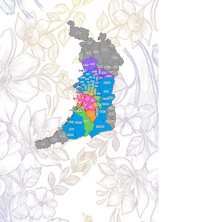
Delivery aria
配送エリア・料金
Cancellation
キャンセルについて
＜配送費＞ 全額返金。
​◎通常商品
5日前の18時まで全額返金。4日目以降〜2日前の18
時まで50%返金。前日は返金不可。