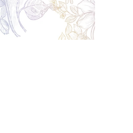
◎大型商品・オーダー商品
10日前〜5日前にかけ資材発注をする為、状況に応
じて返金額が変動します。10日前以降のキャンセル
の場合はお電話で頂きたく存じます。 制作スタート
後は返金不可。
※キャンセル期日間近の場合はメール、LINEでは確
認が遅れてしまい資材発注の恐れがありますのでお
電話お願い致します。振込手数料はお客様負担とな
ります。
Spira Flower
堺店
〒590-0953
大阪府堺市堺区甲斐町東3-1-13
営業時間:10:00～20:00
祝日:10:00~18:00
TEL:
072-224-7587
​ 定休日:日曜日
運営会社 株式会社Spira
Spira Co., Ltd.
〒590-0953
大阪府堺市堺区甲斐町東3-1-13-103
営業時間:10:00～18:00
TEL:
072-224-7587
​ 定休日:日曜日
オーダーメイドフラワー専門店