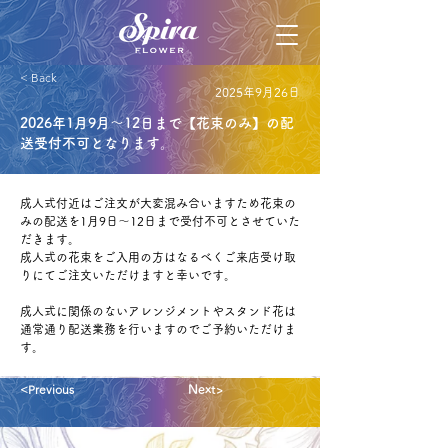
< Back
2025年9月26日
2026年1月9月〜12日まで【花束のみ】の配
送受付不可となります。
成人式付近はご注文が大変混み合いますため花束の
みの配送を1月9日〜12日まで受付不可とさせていた
だきます。
成人式の花束をご入用の方はなるべくご来店受け取
りにてご注文いただけますと幸いです。
成人式に関係のないアレンジメントやスタンド花は
通常通り配送業務を行いますのでご予約いただけま
す。
<Previous
Next>