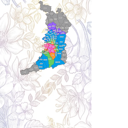
Cancellation
キャンセルについて
＜配送費＞ 全額返金。
​◎通常商品
5日前の18時まで全額返金。4日目以降〜2日前の18
時まで50%返金。前日は返金不可。
◎大型商品・オーダー商品
10日前〜5日前にかけ資材発注をする為、状況に応
じて返金額が変動します。10日前以降のキャンセル