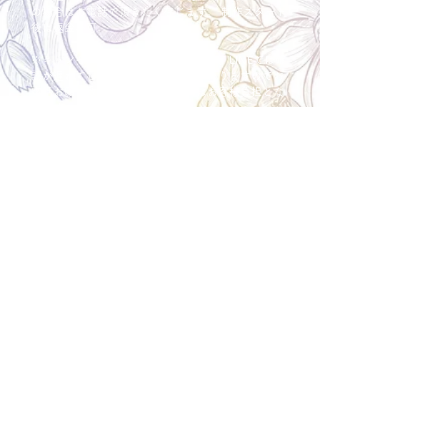
の場合はお電話で頂きたく存じます。 制作スタート
後は返金不可。
※キャンセル期日間近の場合はメール、LINEでは確
認が遅れてしまい資材発注の恐れがありますのでお
電話お願い致します。振込手数料はお客様負担とな
ります。
Spira Flower
堺店
〒590-0953
大阪府堺市堺区甲斐町東3-1-13
営業時間:10:00～20:00
祝日:10:00~18:00
TEL:
072-224-7587
​ 定休日:日曜日
運営会社 株式会社Spira
Spira Co., Ltd.
〒590-0953
大阪府堺市堺区甲斐町東3-1-13-103
営業時間:10:00～18:00
TEL:
072-224-7587
​ 定休日:日曜日
オーダーメイドフラワー専門店