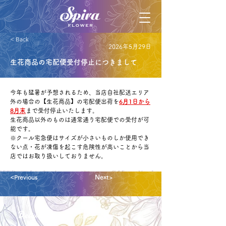
< Back
2026年5月29日
生花商品の宅配便受付停止につきまして
今年も猛暑が予想されるため、当店自社配送エリア
外の場合の【生花商品】の宅配便出荷を
6月1日から
8月末
まで受付停止いたします。
生花商品以外のものは通常通り宅配便での受付が可
能です。
※クール宅急便はサイズが小さいものしか使用でき
ない点・花が凍傷を起こす危険性が高いことから当
店ではお取り扱いしておりません。
<Previous
Next>
Delivery aria
配送エリア・料金