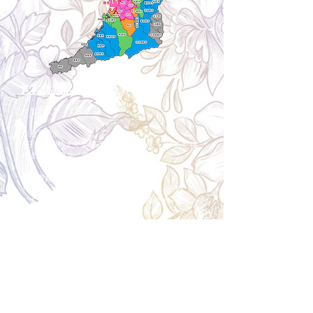
Cancellation
キャンセルについて
＜配送費＞ 全額返金。
​◎通常商品
5日前の18時まで全額返金。4日目以降〜2日前の18
時まで50%返金。前日は返金不可。
◎大型商品・オーダー商品
10日前〜5日前にかけ資材発注をする為、状況に応
じて返金額が変動します。10日前以降のキャンセル
の場合はお電話で頂きたく存じます。 制作スタート
後は返金不可。
※キャンセル期日間近の場合はメール、LINEでは確
認が遅れてしまい資材発注の恐れがありますのでお
電話お願い致します。振込手数料はお客様負担とな
ります。