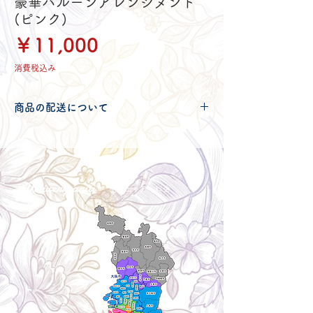
豪華バルーンアレンジメント
(ピンク)
価
￥11,000
格
消費税込み
商品の配送について
配送可能地域・送料につきましては
コチ
ラ
からご確認ください。
Delivery aria
配送エリア・料金