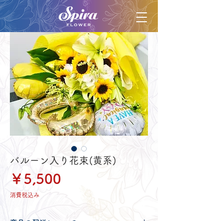
バルーン入り花束(黄系)
価
￥5,500
格
消費税込み