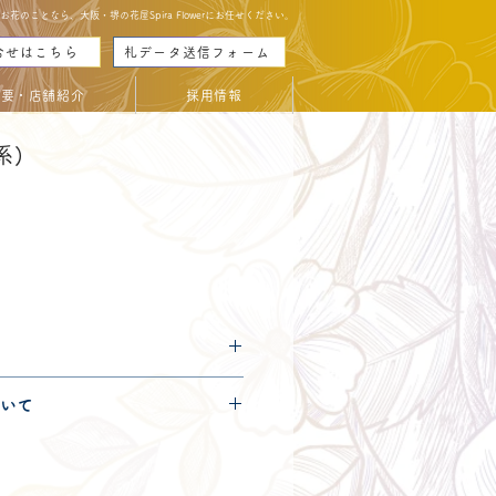
のことなら、大阪・堺の花屋Spira Flowerにお任せください。
合せはこちら
札データ送信フォーム
概要・店舗紹介
採用情報
系)
につきましては
コチラ
からご確
いて
便120サイズとなります。
きましては
コチラ
からご確認く