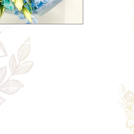
Cancellation
Delive
キャンセルについて
＜配送費＞ 全額返金。
​◎通常商品
5日前の18時まで全額返金。4日目以降〜2日前の18時ま
で50%返金。前日は返金不可。
◎大型商品・オーダー商品
10日前〜5日前にかけ資材発注をする為、状況に応じて
返金額が変動します。10日前以降のキャンセルの場合は
お電話で頂きたく存じます。 制作スタート後は返金不
可。
※キャンセル期日間近の場合はメール、LINEでは確認が
遅れてしまい資材発注の恐れがありますのでお電話お願
い致します。振込手数料はお客様負担となります。