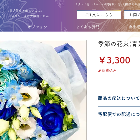
スタンド花、バルーンや開店祝い花・胡蝶蘭その他お花
能！
（電話注文・前払いのみ）
ご注文はこちら
お問
み）
※スタンド花は大阪府下のみ
オプション
よくある質問
会社
季節の花束(青
価
￥3,300
格
消費税込み
商品の配送について
配送可能地域・送料
宅配便での配送につ
認ください。
こちらの商品は宅配
宅配便での送料につ
ださい。