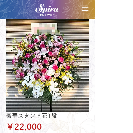
豪華スタンド花1段
価
￥22,000